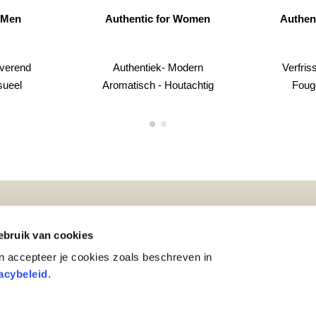
Authentic for Women
Authentic Night for Men
Authentiek- Modern
Verfrissend - Dynamisch
Aromatisch - Houtachtig
Fougère - Orientaals
Over ons
Disclaimer
bruik van cookies
s
Carrière
Cookiebeleid
n accepteer je cookies zoals beschreven in
zorging
Contact
Privacybeleid
acybeleid
.
merken
Sitemap