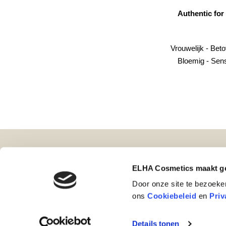
Authentic for Men
Vrouwelijk - Betoverend
Bloemig - Sensueel
ELHA Cosmetics B.V.
Merken
ELHA Cosmetics maakt ge
Leimuiderdijk 298
Parfum
Door onze site te bezoeke
2154 MS Burgerveen
Huidver
ons
Cookiebeleid
en
Priv
(+31) 172 507442
Niche 
info@elha-cosmetics.nl
Nieuws
Details tonen