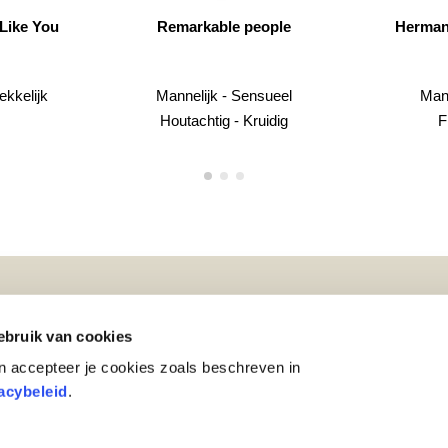
le people
Hermann Eau de Parfum
- Sensueel
Mannelijk - Unisex
Verl
 - Kruidig
Fris - Cyprus
Over ons
Disclaimer
bruik van cookies
s
Carrière
Cookiebeleid
n accepteer je cookies zoals beschreven in
zorging
Contact
Privacybeleid
acybeleid
.
merken
Sitemap