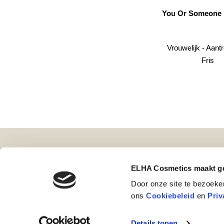
You Or Someone Like You
Remarkab
Vrouwelijk - Aantrekkelijk
Mannelijk 
Fris
Houtachtig
ELHA Cosmetics B.V.
Merken
ELHA Cosmetics maakt ge
Leimuiderdijk 298
Parfum
Door onze site te bezoeke
2154 MS Burgerveen
Huidver
ons
Cookiebeleid
en
Priv
(+31) 172 507442
Niche 
info@elha-cosmetics.nl
Nieuws
Details tonen