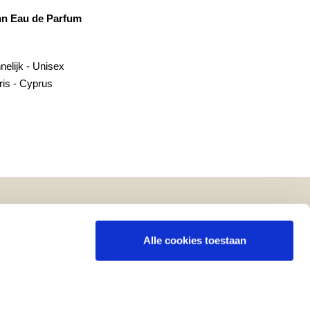
I am trash
Tom of Finland Eau de Parfum
eidelijk – Femme Fatale
Mannelijk –Verleidelijk
Poederig - Leer
Amber - Leder
Volg ons op
Alle cookies toestaan