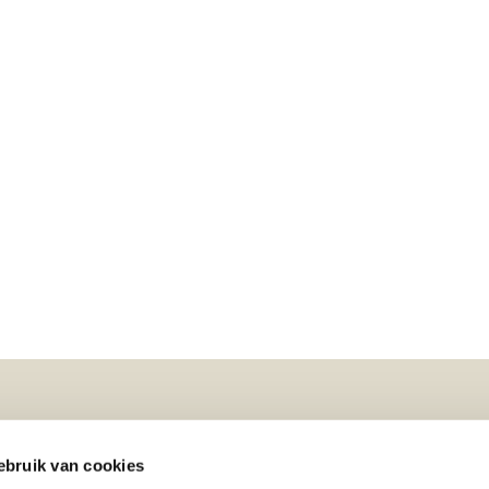
Over ons
Disclaimer
bruik van cookies
s
Carrière
Cookiebeleid