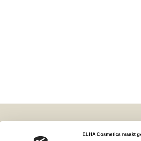
ELHA Cosmetics B.V.
Merken
ELHA Cosmetics maakt ge
Leimuiderdijk 298
Parfum