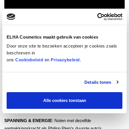
ELHA Cosmetics maakt gebruik van cookies
Door onze site te bezoeken accepteer je cookies zoals
HET EAU DE PARFUM
beschreven in
ons
Cookiebeleid
en
Privacybeleid
.
Een kruidige, houtachtige ledergeur met dierlijke accenten.
“PHILIPP PLEIN NO LIMIT$ is een storm van seks, energie,
geld en spierkracht. Ik wilde in deze geur Philipp’s onuitputtelijke
Details tonen
uithoudingsvermogen, extreme leven en wereld zonder
beperkingen vangen. Het resultaat is
een onuitwisbare en sexy
Alle cookies toestaan
geurtattoo”
- Albert Morillas, Master Parfumeur.
SPANNING & ENERGIE
: Noten met dezelfde
aantrekkingskracht als Philipp Plein’s duurste auto’s