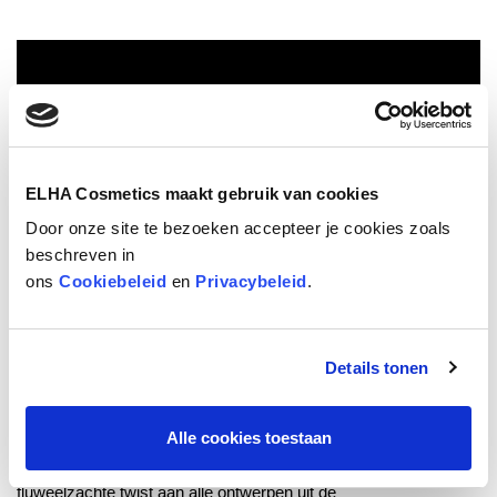
ELHA Cosmetics maakt gebruik van cookies
Door onze site te bezoeken accepteer je cookies zoals
beschreven in
ons
Cookiebeleid
en
Privacybeleid
.
CHARMANT
Details tonen
Ormond bloem extract is een ingrediënt dat
exclusief gecreëerd is voor Elie Saab. Het is
Alle cookies toestaan
een combinatie van amandel- en
oranjebloesem en zorgt voor een unieke en
fluweelzachte twist aan alle ontwerpen uit de